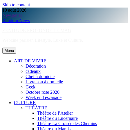
Skip to content
10 août 2026
Newsletter
Random News
ZENITUDE PROFONDE LE MAG
Webzine parisien Lifestyle, Luxe et Culture.
Menu
ART DE VIVRE
Décoration
cadeaux
Chef à domicile
Livraison à domicile
Geek
Octobre rose 2020
Week end escapade
CULTURE
THÉÂTRE
Théâtre de l’Atelier
Théâtre du Lucernaire
Théâtre La Croisée des Chemins
Théâtre du Marais