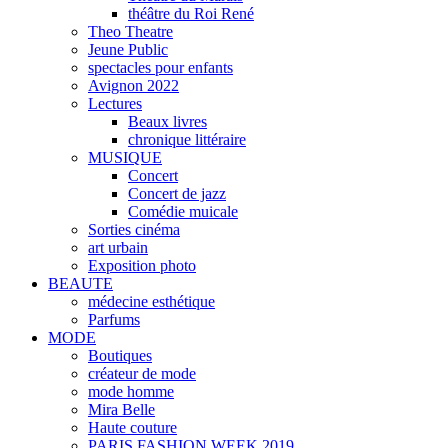
théâtre du Roi René
Theo Theatre
Jeune Public
spectacles pour enfants
Avignon 2022
Lectures
Beaux livres
chronique littéraire
MUSIQUE
Concert
Concert de jazz
Comédie muicale
Sorties cinéma
art urbain
Exposition photo
BEAUTE
médecine esthétique
Parfums
MODE
Boutiques
créateur de mode
mode homme
Mira Belle
Haute couture
PARIS FASHION WEEK 2019